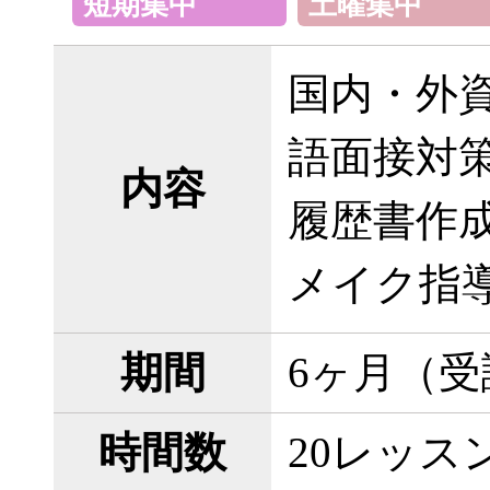
短期集中
土曜集中
国内・外
語面接対
内容
履歴書作
メイク指導
期間
6ヶ月（
時間数
20レッス