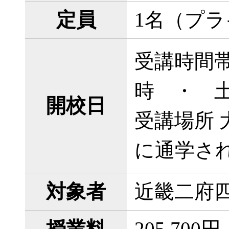
定員
1名（プ
受講時間帯
時 ・ 土
開校日
受講場所 
に通学さ
対象者
近畿二府
授業料
205,70