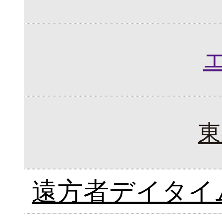
東
遠方者デイタイ