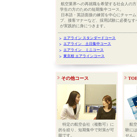
航空業界への再就職を希望する社会人の方
学生の方のための短期集中コース。
日本語・英語面接の練習を中心にチャーム
プ、接客マナーなど、採用試験に必要なす
が実践的に身につきます。
エアライン スタンダードコース
エアライン 土日集中コース
エアライン ミニコース
東京校 エアラインコース
その他コース
TO
特定の航空会社（複数可）に
航空
的を絞り、短期集中で対策が可
験には
能です。
せん。