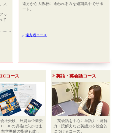
、大
遠方から大阪校に通われる方を短期集中でサポ
ート。
アッ
べて
遠方者コース
EICコース
英語・英会話コース
会社受験、外資系企業受
英会話を中心に単語力・聴解
TOEICの資格は欠かせま
力・読解力など英語力を総合的
 留学準備の指導も致し
につけるコース。