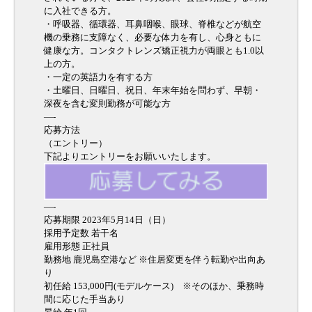
に入社できる方。
・呼吸器、循環器、耳鼻咽喉、眼球、脊椎などが航空
機の乗務に支障なく、必要な体力を有し、心身ともに
健康な方。コンタクトレンズ矯正視力が両眼とも1.0以
上の方。
・一定の英語力を有する方
・土曜日、日曜日、祝日、年末年始を問わず、早朝・
深夜を含む変則勤務が可能な方
—-
応募方法
（エントリー）
下記よりエントリーをお願いいたします。
—-
応募期限 2023年5月14日（日）
採用予定数 若干名
雇用形態 正社員
勤務地 鹿児島空港など ※住居変更を伴う転勤や出向あ
り
初任給 153,000円(モデルケース) ※そのほか、乗務時
間に応じた手当あり