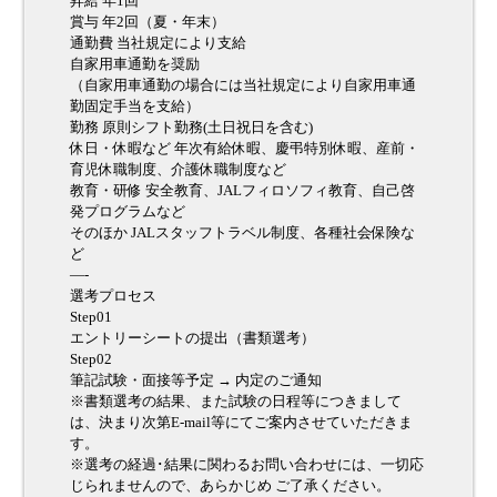
昇給 年1回
賞与 年2回（夏・年末）
通勤費 当社規定により支給
自家用車通勤を奨励
（自家用車通勤の場合には当社規定により自家用車通
勤固定手当を支給）
勤務 原則シフト勤務(土日祝日を含む)
休日・休暇など 年次有給休暇、慶弔特別休暇、産前・
育児休職制度、介護休職制度など
教育・研修 安全教育、JALフィロソフィ教育、自己啓
発プログラムなど
そのほか JALスタッフトラベル制度、各種社会保険な
ど
—-
選考プロセス
Step01
エントリーシートの提出（書類選考）
Step02
筆記試験・面接等予定 → 内定のご通知
※書類選考の結果、また試験の日程等につきまして
は、決まり次第E-mail等にてご案内させていただきま
す。
※選考の経過･結果に関わるお問い合わせには、一切応
じられませんので、あらかじめ ご了承ください。