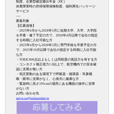
制度、企業型確定拠出年金（DC）
休業障害時の所得保障保険制度、福利厚生パッケージ
サービス
—-
募集対象
【応募資格】
・2025年4月から2026年3月に短期大学、大学、大学院
を卒業・修了予定の方で、2026年4月以降で会社の指定
する時期に入社可能な方
・2025年4月から2026年3月に専門学校を卒業予定の方
で、2025年10月以降で会社の指定する時期に入社可能
な方
・TOEIC600点以上もしくは同程度の英語力を有する方
・コンタクト矯正視力1.0以上で、航空機内での安全確
認に支障が無い方
・気圧変動のある環境下で呼吸器・循環器・耳鼻咽
喉・眼等に支障がなく、心身共に健康な方
・緊急時に高さ195cmの場所にある機器の操作に支障
がない方
お問い合わせ先
saiyo-ca@solaseedair.jp