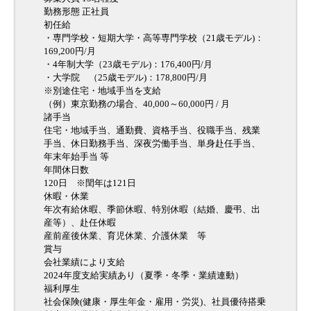
勤務形態 正社員
初任給
・専門学校・短期大学・高等専門学校（21歳モデル)：
169,200円/月
・4年制大学（23歳モデル)：176,400円/月
・大学院 （25歳モデル)：178,800円/月
※別途住宅・地域手当を支給
（例）東京勤務の場合、40,000～60,000円 / 月
諸手当
住宅・地域手当、通勤費、資格手当、役職手当、残業
手当、休日勤務手当、深夜労働手当、単身赴任手当、
年末年始手当 等
年間休日数
120日 ※閏年は121日
休暇・休業
年次有給休暇、季節休暇、特別休暇（結婚、慶弔、出
産等）、赴任休暇
産前産後休業、育児休業、介護休業 等
賞与
会社業績により支給
2024年度支給実績あり（夏季・冬季・業績連動）
福利厚生
社会保険(健康・厚生年金・雇用・労災)、社員優待搭乗