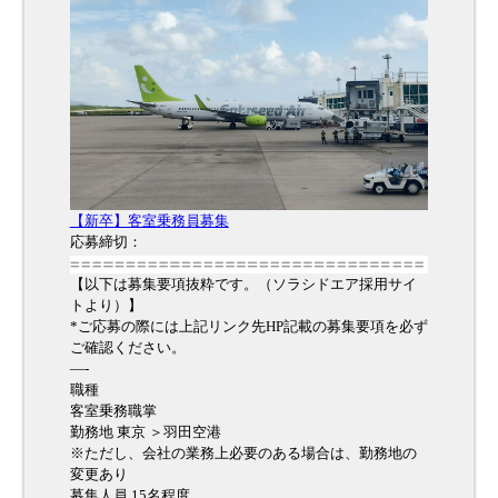
【新卒】客室乗務員募集
応募締切：
【以下は募集要項抜粋です。（ソラシドエア採用サイ
トより）】
*ご応募の際には上記リンク先HP記載の募集要項を必ず
ご確認ください。
—-
職種
客室乗務職掌
勤務地 東京 ＞羽田空港
※ただし、会社の業務上必要のある場合は、勤務地の
変更あり
募集人員 15名程度