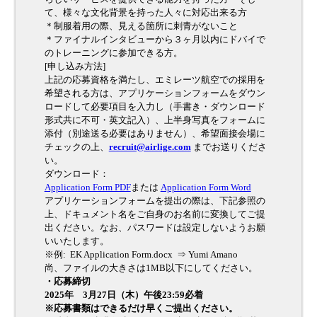
て、様々な文化背景を持った人々に対応出来る方
＊制服着用の際、見える箇所に刺青がないこと
＊ファイナルインタビューから３ヶ月以内にドバイで
のトレーニングに参加できる方。
[申し込み方法]
上記の応募資格を満たし、エミレーツ航空での採用を
希望される方は、アプリケーションフォームをダウン
ロードして必要項目を入力し（手書き・ダウンロード
形式共に不可・英文記入）、上半身写真をフォームに
添付（別途送る必要はありません）、希望面接会場に
チェックの上、
recruit@airlige.com
までお送りくださ
い。
ダウンロード：
Application Form PDF
または
Application Form Word
アプリケーションフォームを提出の際は、下記参照の
上、ドキュメント名をご自身のお名前に変換してご提
出ください。なお、パスワードは設定しないようお願
いいたします。
※例: EK Application Form.docx ⇒ Yumi Amano
尚、ファイルの大きさは1MB以下にしてください。
・応募締切
2025年 3月27日（木）午後23:59必着
※応募書類はできるだけ早くご提出ください。