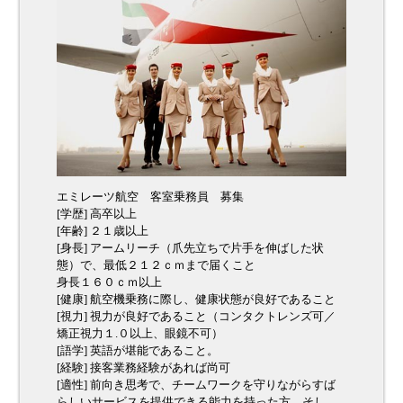
エミレーツ航空 客室乗務員 募集
[学歴] 高卒以上
[年齢] ２１歳以上
[身長] アームリーチ（爪先立ちで片手を伸ばした状
態）で、最低２１２ｃｍまで届くこと
身長１６０ｃｍ以上
[健康] 航空機乗務に際し、健康状態が良好であること
[視力] 視力が良好であること（コンタクトレンズ可／
矯正視力１.０以上、眼鏡不可）
[語学] 英語が堪能であること。
[経験] 接客業務経験があれば尚可
[適性] 前向き思考で、チームワークを守りながらすば
らしいサービスを提供できる能力を持った方 そし