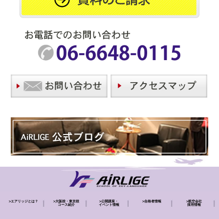
>
エアリッジとは？
>
大阪校・東京校
>
公開講座・
>
合格者情報
>
航空会社
コース紹介
イベント情報
採用情報