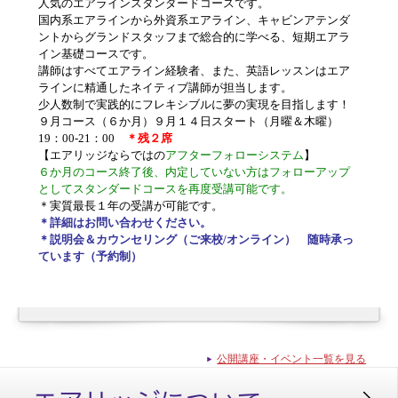
人気のエアラインスタンダードコースです。
国内系エアラインから外資系エアライン、キャビンアテンダ
ントからグランドスタッフまで総合的に学べる、短期エアラ
イン基礎コースです。
講師はすべてエアライン経験者、また、英語レッスンはエア
ラインに精通したネイティブ講師が担当します。
少人数制で実践的にフレキシブルに夢の実現を目指します！
９月コース（６か月）９月１４日スタート（月曜＆木曜）
19：00-21：00
＊残２席
【エアリッジならではの
アフターフォローシステム
】
６か月のコース終了後、内定していない方はフォローアップ
としてスタンダードコースを再度受講可能です。
＊実質最長１年の受講が可能です。
＊詳細はお問い合わせください。
＊説明会＆カウンセリング（ご来校/オンライン） 随時承っ
ています（予約制）
公開講座・イベント一覧を見る